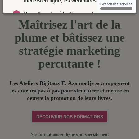
Maîtrisez l'art de la
plume et bâtissez une
stratégie marketing
percutante !
Les Ateliers Digitaux E. Azannadje accompagnent
les auteurs pas à pas pour structurer et mettre en
oeuvre la promotion de leurs livres.
DÉCOUVRIR NOS FORMATIONS
Nos formations en ligne sont spécialement