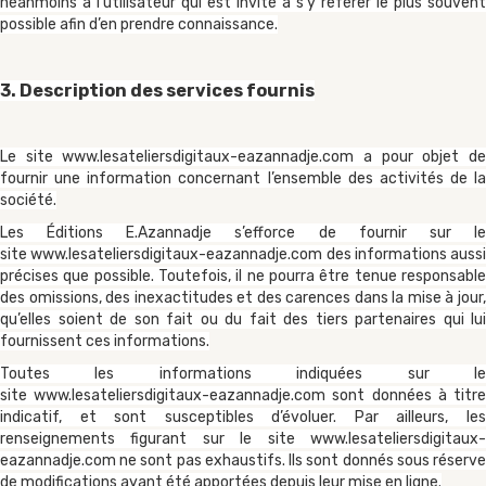
néanmoins à l’utilisateur qui est invité à s’y référer le plus souvent
possible afin d’en prendre connaissance.
3. Description des services fournis
Le site
www.lesateliersdigitaux-eazannadje.com
a pour objet d
fournir une information concernant l’ensemble des activités de la
société.
Les Éditions E.Azannadje s’efforce de fournir sur le
site
www.lesateliersdigitaux-eazannadje.com
des informations aussi
précises que possible. Toutefois, il ne pourra être tenue responsable
des omissions, des inexactitudes et des carences dans la mise à jour,
qu’elles soient de son fait ou du fait des tiers partenaires qui lui
fournissent ces informations.
Toutes les informations indiquées sur le
site
www.lesateliersdigitaux-eazannadje.com
sont données à titr
indicatif, et sont susceptibles d’évoluer. Par ailleurs, les
renseignements figurant sur le site
www.lesateliersdigitaux-
eazannadje.com
ne sont pas exhaustifs. Ils sont donnés sous réserve
de modifications ayant été apportées depuis leur mise en ligne.