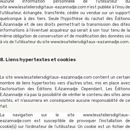
Aucune information personnelle de l'utilisateur du
site
www.lesateliersdigitaux-eazannadje.com
n'est publiée à l'insu d
l'utilisateur, échangée, transférée, cédée ou vendue sur un support
quelconque à des tiers. Seule l'hypothèse du rachat des Éditions
E.Azannadje et de ses droits permettrait la transmission des dites
informations à l'éventuel acquéreur qui serait à son tour tenu de la
même obligation de conservation et de modification des données vis
à vis de l'utilisateur du site
www.lesateliersdigitaux-eazannadje.com
.
8. Liens hypertextes et cookies
Le site
www.lesateliersdigitaux-eazannadje.com
contient un certai
nombre de liens hypertextes vers d’autres sites, mis en place avec
l’autorisation des Éditions E.Azannadje. Cependant, Les Éditions
E.Azannadje n’a pas la possibilité de vérifier le contenu des sites ainsi
visités, et n’assumera en conséquence aucune responsabilité de ce
fait.
La navigation sur le site
www.lesateliersdigitaux-
eazannadje.com
est susceptible de provoquer l’installation de
cookie(s) sur l’ordinateur de l’utilisateur. Un cookie est un fichier de