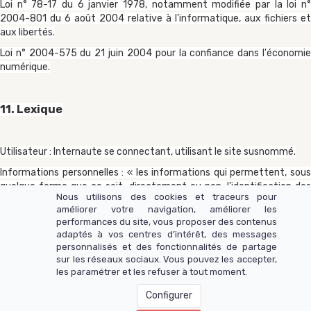
Loi n° 78-17 du 6 janvier 1978, notamment modifiée par la loi n°
2004-801 du 6 août 2004 relative à l'informatique, aux fichiers et
aux libertés.
Loi n° 2004-575 du 21 juin 2004 pour la confiance dans l'économie
numérique.
11. Lexique
Utilisateur : Internaute se connectant, utilisant le site susnommé.
Informations personnelles : « les informations qui permettent, sous
quelque forme que ce soit, directement ou non, l'identification des
Nous utilisons des cookies et traceurs pour
personnes physiques auxquelles elles s'appliquent » (article 4 de la loi
améliorer votre navigation, améliorer les
n° 78-17 du 6 janvier 1978).
performances du site, vous proposer des contenus
adaptés à vos centres d’intérêt, des messages
personnalisés et des fonctionnalités de partage
sur les réseaux sociaux. Vous pouvez les accepter,
les paramétrer et les refuser à tout moment.
@2026 Les Ateliers Digitaux E.Azannadje - Tous
Droits Réservés
Configurer