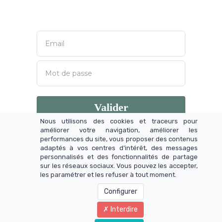
Valider
Nous utilisons des cookies et traceurs pour
Mot de passe oublié ?
améliorer votre navigation, améliorer les
performances du site, vous proposer des contenus
adaptés à vos centres d’intérêt, des messages
personnalisés et des fonctionnalités de partage
sur les réseaux sociaux. Vous pouvez les accepter,
les paramétrer et les refuser à tout moment.
@2026 Les Ateliers Digitaux E.Azannadje - Tous
Droits Réservés
Configurer
Interdire